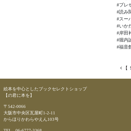
#プレ
#読み
#スー
#いか
#岸田
#堀内
#福音
投
【 
絵本を中心としたブックセレクトショップ
【の君に本を】
〒542-0066
大阪市中央区瓦屋町1-2-11
からほりかわらやえん103号
TEL 06-6777-3368