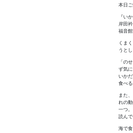
本日ご
『いか
岸田衿
福音館
くまく
うとし
「のせ
ず気に
いかだ
食べる
また、
れの動
一つ。
読んで
海で食