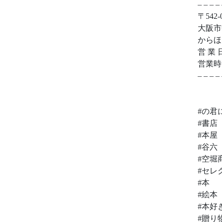
– – – – 
〒542-
大阪市
からほ
営 業 
営業時間:
– – – – 
#の君
#書店
#本屋
#谷六
#空堀
#セレ
#本
#絵本
#本好
#贈り