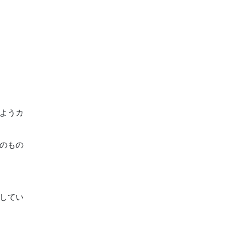
ようカ
のもの
してい