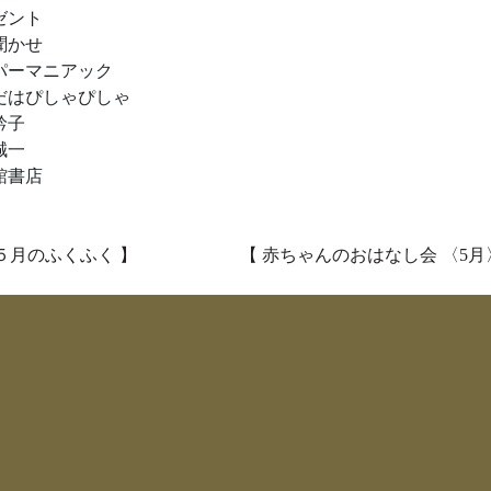
ゼント
聞かせ
パーマニアック
だはぴしゃぴしゃ
衿子
誠一
館書店
稿ナビゲーション
５月のふくふく 】
【 赤ちゃんのおはなし会 〈5