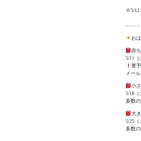
※5/
– – – – 
お
赤ち
5/11（
要予
メール（
小
5/18（
多数の
大
5/25（
多数の