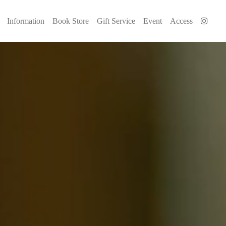
Information
Book Store
Gift Service
Event
Access