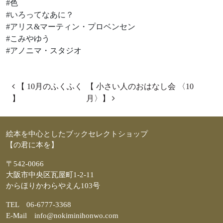
#色
#いろってなあに？
#アリス&マーティン・プロベンセン
#こみやゆう
#アノニマ・スタジオ
投稿ナビゲーション
【 10月のふくふく
【 小さい人のおはなし会 〈10
】
月〉】
絵本を中心としたブックセレクトショップ
【の君に本を】
〒542-0066
大阪市中央区瓦屋町1-2-11
からほりかわらやえん103号
TEL 06-6777-3368
E-Mail info@nokiminihonwo.com