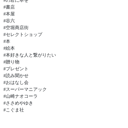
#の君に本を
#書店
#本屋
#谷六
#空堀商店街
#セレクトショップ
#本
#絵本
#本好きな人と繋がりたい
#贈り物
#プレゼント
#読み聞かせ
#おはなし会
#スーパーマニアック
#山崎ナオコーラ
#ささめやゆき
#こぐま社