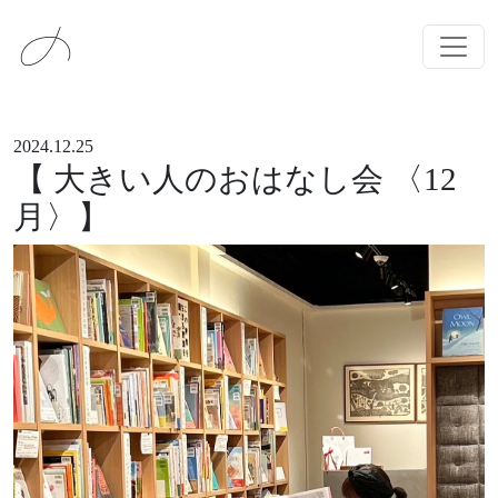
メインナビゲーション
コンテンツへスキップ
2024.12.25
【 大きい人のおはなし会 〈12
月〉】