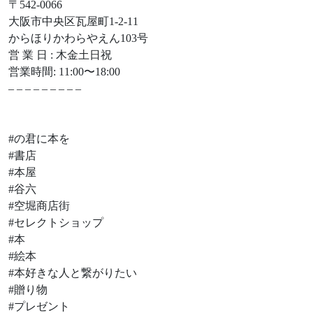
〒542-0066
大阪市中央区瓦屋町1-2-11
からほりかわらやえん103号
営 業 日 : 木金土日祝
営業時間: 11:00〜18:00
– – – – – – – – –
#の君に本を
#書店
#本屋
#谷六
#空堀商店街
#セレクトショップ
#本
#絵本
#本好きな人と繋がりたい
#贈り物
#プレゼント