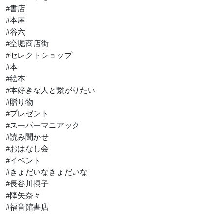
#書店
#本屋
#谷六
#空堀商店街
#セレクトショップ
#本
#絵本
#本好きな人と繋がりたい
#贈り物
#プレゼント
#スーパーマニアック
#読み聞かせ
#おはなし会
#イベント
#きょだいなきょだいな
#長谷川摂子
#降矢奈々
#福音館書店