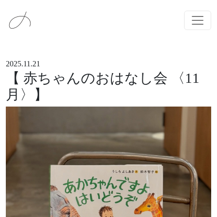
メインナビゲーション
コンテンツへスキップ
2025.11.21
【 赤ちゃんのおはなし会 〈11
月〉】