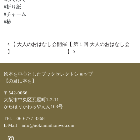
#折り紙
#チャーム
#椿
投稿ナビゲーション
【 大人のおはなし会開催
【 第１回 大人のおはなし会
】
】
絵本を中心としたブックセレクトショップ
【の君に本を】
〒542-0066
大阪市中央区瓦屋町1-2-11
からほりかわらやえん103号
TEL 06-6777-3368
E-Mail info@nokiminihonwo.com