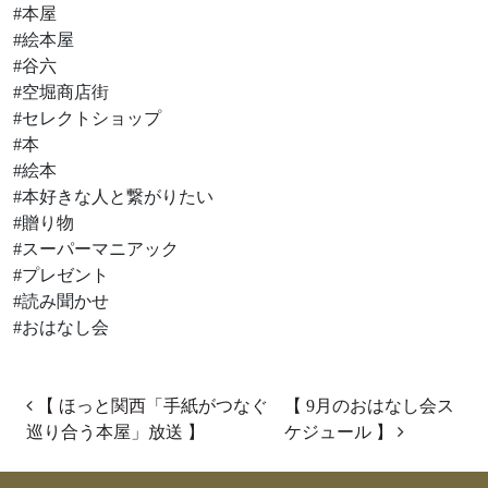
#本屋
#絵本屋
#谷六
#空堀商店街
#セレクトショップ
#本
#絵本
#本好きな人と繋がりたい
#贈り物
#スーパーマニアック
#プレゼント
#読み聞かせ
#おはなし会
投稿ナビゲーション
【 ほっと関西「手紙がつなぐ
【 9月のおはなし会ス
巡り合う本屋」放送 】
ケジュール 】