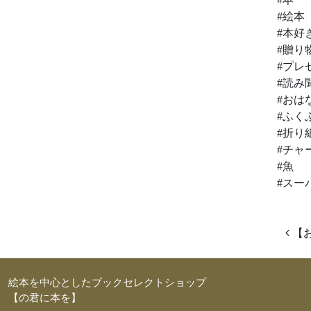
#絵本
#本好
#贈り
#プレ
#読み
#おは
#ふく
#折り
#チャ
#魚
#スー
投
【
絵本を中心としたブックセレクトショップ
【の君に本を】