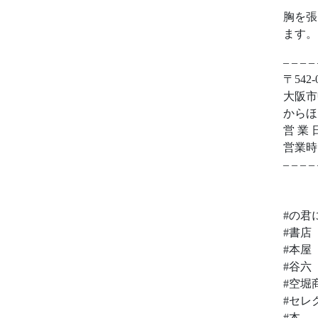
胸を張
ます。
– – – – 
〒542-
大阪市
からほ
営 業 
営業時間:
– – – – 
#の君
#書店
#本屋
#谷六
#空堀
#セレ
#本