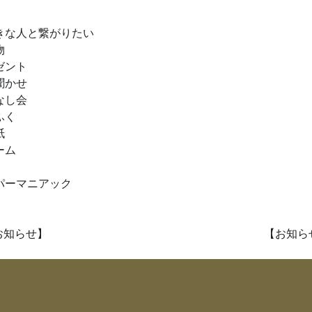
きな人と繋がりたい
物
ゼント
聞かせ
なし会
ふく
紙
ーム
パーマニアック
稿ナビゲーション
お知らせ】
【お知ら