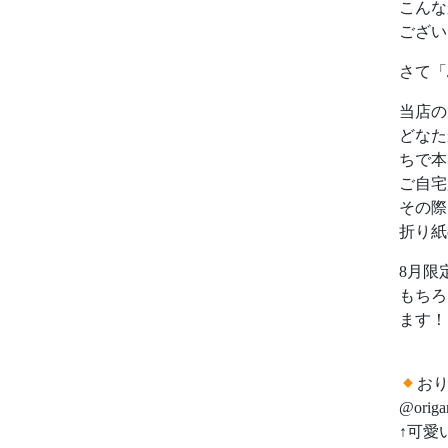
こんな
ござい
さて「
当店の
どなた
ちで本
ご自宅
その際
折り紙
8月限
もちろ
ます！
お
@origa
↑可愛