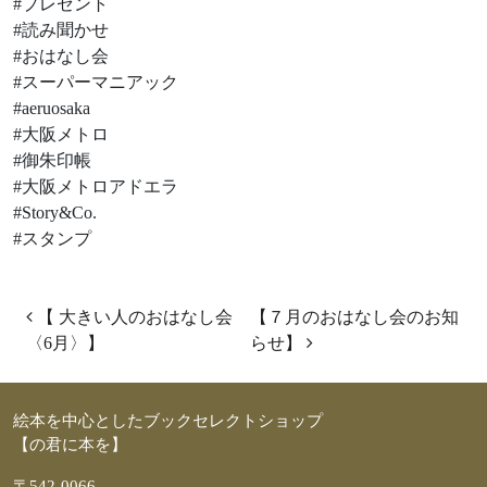
#プレゼント
#読み聞かせ
#おはなし会
#スーパーマニアック
#aeruosaka
#大阪メトロ
#御朱印帳
#大阪メトロアドエラ
#Story&Co.
#スタンプ
投稿ナビゲーション
【 大きい人のおはなし会
【７月のおはなし会のお知
〈6月〉】
らせ】
絵本を中心としたブックセレクトショップ
【の君に本を】
〒542-0066