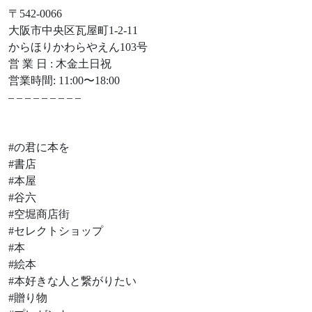
〒542-0066
大阪市中央区瓦屋町1-2-11
からほりかわらやえん103号
営 業 日 : 木金土日祝
営業時間: 11:00〜18:00
– – – – – – – – –
#の君に本を
#書店
#本屋
#谷六
#空堀商店街
#セレクトショップ
#本
#絵本
#本好きな人と繋がりたい
#贈り物